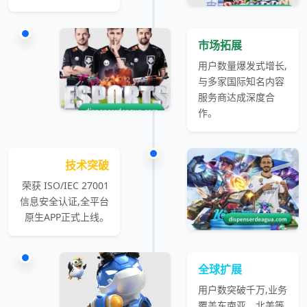
市场拓展
用户数量爆发式增长,
与多家国际知名内容
服务商达成深度合
作。
技术突破
荣获 ISO/IEC 27001
信息安全认证,全平台
原生APP正式上线。
全球扩展
用户数突破千万,业务
覆盖东南亚、北美等