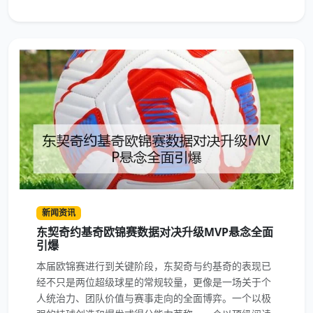
新闻资讯
东契奇约基奇欧锦赛数据对决升级MVP悬念全面
引爆
本届欧锦赛进行到关键阶段，东契奇与约基奇的表现已
经不只是两位超级球星的常规较量，更像是一场关于个
人统治力、团队价值与赛事走向的全面博弈。一个以极