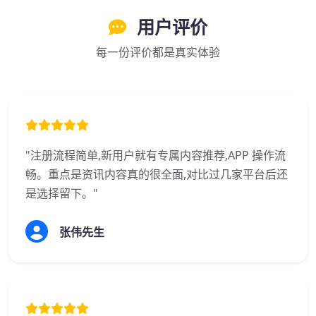
用户评价
每一份评价都是真实体验
"注册流程简单,新用户就有专属内容推荐,APP 操作流
畅。重点是资讯内容真的很全面,对比过几家平台后还
是选择留下。"
张伟先生