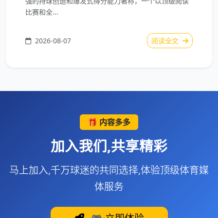
强的持球创造和爆发式得分能力著称，一个以顶级阅读
比赛和全...
2026-08-07
阅读全文
🎁 内容多多
加入我们,共享精彩
马上加入,千万球迷的共同选择,体验顶级体育媒
体服务