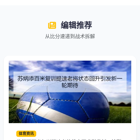
编辑推荐
从比分速递到战术拆解
体育资讯