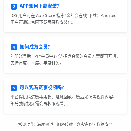
APP如何下载安装?
3
iOS 用户可在 App Store 搜索"金年会在线"下载；Android
用户可通过官网下载页获取安装包。
如何成为会员?
4
注册账号后，在"会员中心"选择适合您的会员方案即可开通，
支持月度、季度、年度订阅。
可以观看赛事视频吗?
5
平台提供精选赛事集锦、进球回放、赛后采访等视频内容，
部分独家视频需会员权限观看。
常见功能: 深度报道 · 加密传输 · 容灾备份 · 数据安全