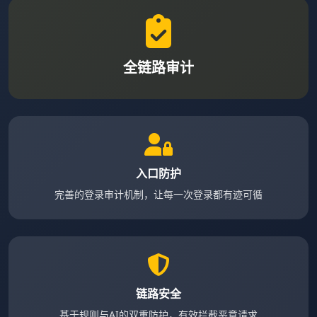
全链路审计
入口防护
完善的登录审计机制，让每一次登录都有迹可循
链路安全
基于规则与AI的双重防护，有效拦截恶意请求