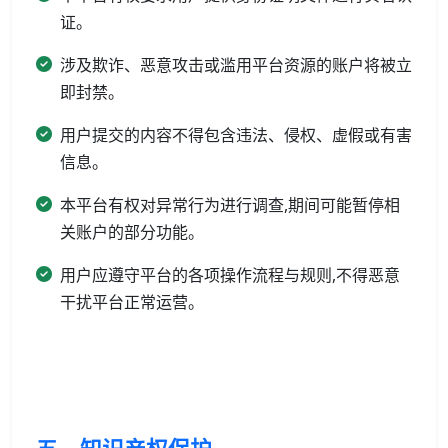
证。
涉及欺诈、恶意攻击或滥用平台资源的账户将被立
即封禁。
用户提交的内容不得包含违法、侵权、虚假或有害
信息。
本平台有权对异常行为进行调查,期间可能暂停相
关账户的部分功能。
用户应遵守平台的各项操作流程与规则,不得恶意
干扰平台正常运营。