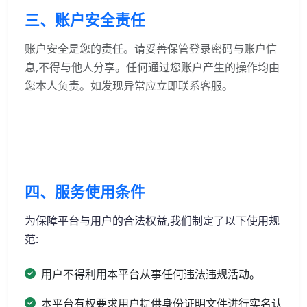
三、账户安全责任
账户安全是您的责任。请妥善保管登录密码与账户信
息,不得与他人分享。任何通过您账户产生的操作均由
您本人负责。如发现异常应立即联系客服。
四、服务使用条件
为保障平台与用户的合法权益,我们制定了以下使用规
范:
用户不得利用本平台从事任何违法违规活动。
本平台有权要求用户提供身份证明文件进行实名认