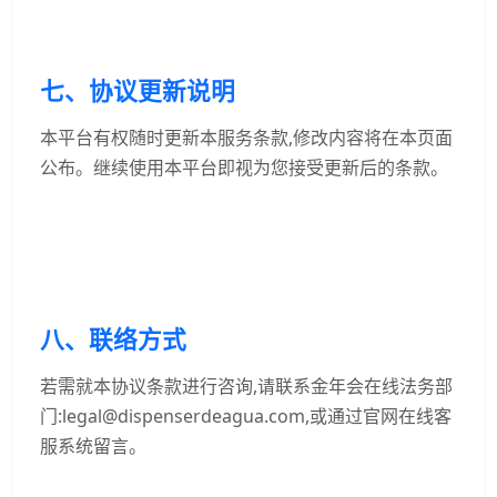
七、协议更新说明
本平台有权随时更新本服务条款,修改内容将在本页面
公布。继续使用本平台即视为您接受更新后的条款。
八、联络方式
若需就本协议条款进行咨询,请联系金年会在线法务部
门:legal@dispenserdeagua.com,或通过官网在线客
服系统留言。